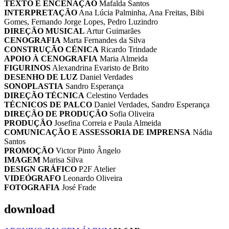
TEXTO E ENCENAÇÃO
Mafalda Santos
INTERPRETAÇÃO
Ana Lúcia Palminha, Ana Freitas, Bibi
Gomes, Fernando Jorge Lopes, Pedro Luzindro
DIREÇÃO MUSICAL
Artur Guimarães
CENOGRAFIA
Marta Fernandes da Silva
CONSTRUÇÃO CÉNICA
Ricardo Trindade
APOIO À CENOGRAFIA
Maria Almeida
FIGURINOS
Alexandrina Evaristo de Brito
DESENHO DE LUZ
Daniel Verdades
SONOPLASTIA
Sandro Esperança
DIREÇÃO TÉCNICA
Celestino Verdades
TÉCNICOS DE PALCO
Daniel Verdades, Sandro Esperança
DIREÇÃO DE PRODUÇÃO
Sofia Oliveira
PRODUÇÃO
Josefina Correia e Paula Almeida
COMUNICAÇÃO E ASSESSORIA DE IMPRENSA
Nádia
Santos
PROMOÇÃO
Victor Pinto Ângelo
IMAGEM
Marisa Silva
DESIGN GRÁFICO
P2F Atelier
VIDEÓGRAFO
Leonardo Oliveira
FOTOGRAFIA
José Frade
download