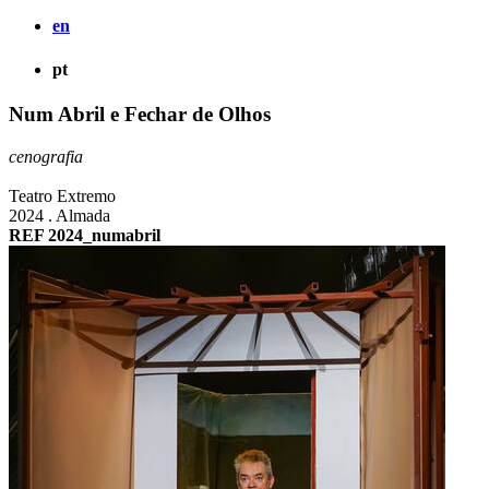
en
pt
Num Abril e Fechar de Olhos
cenografia
Teatro Extremo
2024 . Almada
REF 2024_numabril