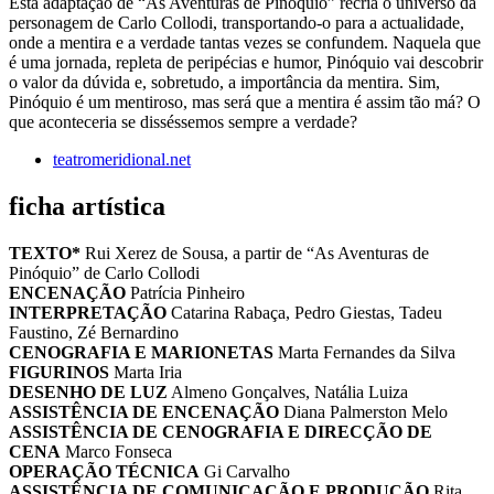
Esta adaptação de “As Aventuras de Pinóquio” recria o universo da
personagem de Carlo Collodi, transportando-o para a actualidade,
onde a mentira e a verdade tantas vezes se confundem. Naquela que
é uma jornada, repleta de peripécias e humor, Pinóquio vai descobrir
o valor da dúvida e, sobretudo, a importância da mentira. Sim,
Pinóquio é um mentiroso, mas será que a mentira é assim tão má? O
que aconteceria se disséssemos sempre a verdade?
teatromeridional.net
ficha artística
TEXTO*
Rui Xerez de Sousa, a partir de “As Aventuras de
Pinóquio” de Carlo Collodi
ENCENAÇÃO
Patrícia Pinheiro
INTERPRETAÇÃO
Catarina Rabaça, Pedro Giestas, Tadeu
Faustino, Zé Bernardino
CENOGRAFIA E MARIONETAS
Marta Fernandes da Silva
FIGURINOS
Marta Iria
DESENHO DE LUZ
Almeno Gonçalves, Natália Luiza
ASSISTÊNCIA DE ENCENAÇÃO
Diana Palmerston Melo
ASSISTÊNCIA DE CENOGRAFIA E DIRECÇÃO DE
CENA
Marco Fonseca
OPERAÇÃO TÉCNICA
Gi Carvalho
ASSISTÊNCIA DE COMUNICAÇÃO E PRODUÇÃO
Rita