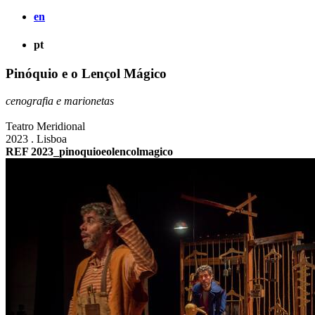
en
pt
Pinóquio e o Lençol Mágico
cenografia e marionetas
Teatro Meridional
2023 . Lisboa
REF 2023_pinoquioeolencolmagico