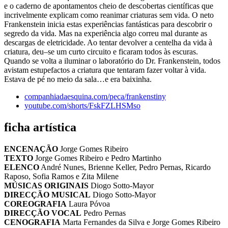
e o caderno de apontamentos cheio de descobertas científicas que
incrivelmente explicam como reanimar criaturas sem vida. O neto
Frankenstein inicia estas experiências fantásticas para descobrir o
segredo da vida. Mas na experiência algo correu mal durante as
descargas de eletricidade. Ao tentar devolver a centelha da vida à
criatura, deu–se um curto circuito e ficaram todos às escuras.
Quando se volta a iluminar o laboratório do Dr. Frankenstein, todos
avistam estupefactos a criatura que tentaram fazer voltar à vida.
Estava de pé no meio da sala…e era baixinha.
companhiadaesquina.com/peca/frankenstiny
youtube.com/shorts/FskFZLHSMso
ficha artística
ENCENAÇÃO
Jorge Gomes Ribeiro
TEXTO
Jorge Gomes Ribeiro e Pedro Martinho
ELENCO
André Nunes, Brienne Keller, Pedro Pernas, Ricardo
Raposo, Sofia Ramos e Zita Milene
MÚSICAS ORIGINAIS
Diogo Sotto-Mayor
DIRECÇÃO MUSICAL
Diogo Sotto-Mayor
COREOGRAFIA
Laura Póvoa
DIRECÇÃO VOCAL
Pedro Pernas
CENOGRAFIA
Marta Fernandes da Silva e Jorge Gomes Ribeiro