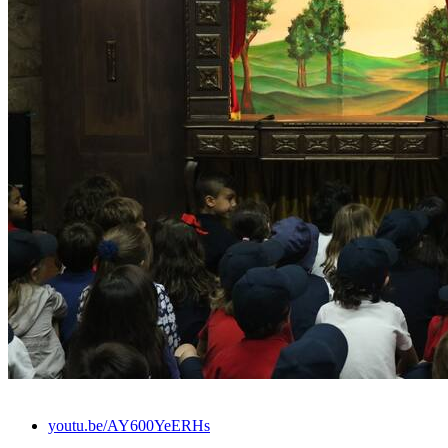
youtu.be/AY600YeERHs