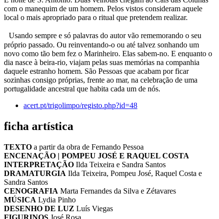
com o manequim de um homem. Pelos vistos consideram aquele
local o mais apropriado para o ritual que pretendem realizar.
Usando sempre e só palavras do autor vão rememorando o seu
próprio passado. Ou reinventando-o ou até talvez sonhando um
novo como tão bem fez o Marinheiro. Elas sabem-no. E enquanto o
dia nasce à beira-rio, viajam pelas suas memórias na companhia
daquele estranho homem. São Pessoas que acabam por ficar
sozinhas consigo próprias, frente ao mar, na celebração de uma
portugalidade ancestral que habita cada um de nós.
acert.pt/trigolimpo/registo.php?id=48
ficha artística
TEXTO
a partir da obra de Fernando Pessoa
ENCENAÇÃO | POMPEU JOSÉ E RAQUEL COSTA
INTERPRETAÇÃO
Ilda Teixeira e Sandra Santos
DRAMATURGIA
Ilda Teixeira, Pompeu José, Raquel Costa e
Sandra Santos
CENOGRAFIA
Marta Fernandes da Silva e Zétavares
MÚSICA
Lydia Pinho
DESENHO DE LUZ
Luís Viegas
FIGURINOS
José Rosa