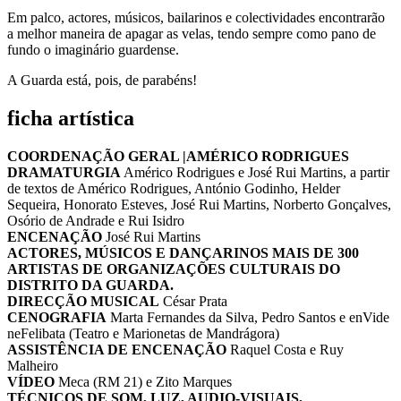
Em palco, actores, músicos, bailarinos e colectividades encontrarão
a melhor maneira de apagar as velas, tendo sempre como pano de
fundo o imaginário guardense.
A Guarda está, pois, de parabéns!
ficha artística
COORDENAÇÃO GERAL |AMÉRICO RODRIGUES
DRAMATURGIA
Américo Rodrigues e José Rui Martins, a partir
de textos de Américo Rodrigues, António Godinho, Helder
Sequeira, Honorato Esteves, José Rui Martins, Norberto Gonçalves,
Osório de Andrade e Rui Isidro
ENCENAÇÃO
José Rui Martins
ACTORES, MÚSICOS E DANÇARINOS MAIS DE 300
ARTISTAS DE ORGANIZAÇÕES CULTURAIS DO
DISTRITO DA GUARDA.
DIRECÇÃO MUSICAL
César Prata
CENOGRAFIA
Marta Fernandes da Silva, Pedro Santos e enVide
neFelibata (Teatro e Marionetas de Mandrágora)
ASSISTÊNCIA DE ENCENAÇÃO
Raquel Costa e Ruy
Malheiro
VÍDEO
Meca (RM 21) e Zito Marques
TÉCNICOS DE SOM, LUZ, AUDIO-VISUAIS,