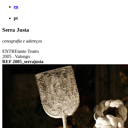
en
pt
Serra Justa
cenografia e adereços
ENTREtanto Teatro
2005 . Valongo
REF 2005_serrajusta