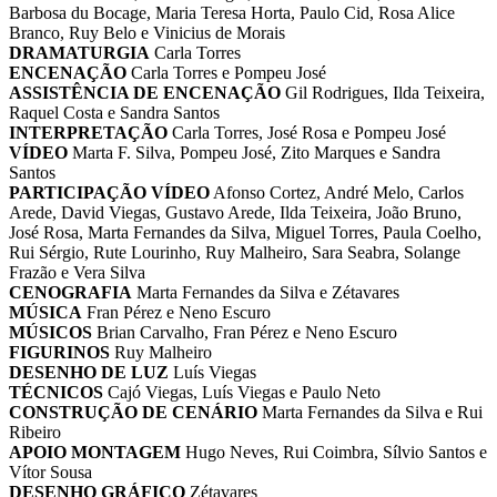
Barbosa du Bocage, Maria Teresa Horta, Paulo Cid, Rosa Alice
Branco, Ruy Belo e Vinicius de Morais
DRAMATURGIA
Carla Torres
ENCENAÇÃO
Carla Torres e Pompeu José
ASSISTÊNCIA DE ENCENAÇÃO
Gil Rodrigues, Ilda Teixeira,
Raquel Costa e Sandra Santos
INTERPRETAÇÃO
Carla Torres, José Rosa e Pompeu José
VÍDEO
Marta F. Silva, Pompeu José, Zito Marques e Sandra
Santos
PARTICIPAÇÃO VÍDEO
Afonso Cortez, André Melo, Carlos
Arede, David Viegas, Gustavo Arede, Ilda Teixeira, João Bruno,
José Rosa, Marta Fernandes da Silva, Miguel Torres, Paula Coelho,
Rui Sérgio, Rute Lourinho, Ruy Malheiro, Sara Seabra, Solange
Frazão e Vera Silva
CENOGRAFIA
Marta Fernandes da Silva e Zétavares
MÚSICA
Fran Pérez e Neno Escuro
MÚSICOS
Brian Carvalho, Fran Pérez e Neno Escuro
FIGURINOS
Ruy Malheiro
DESENHO DE LUZ
Luís Viegas
TÉCNICOS
Cajó Viegas, Luís Viegas e Paulo Neto
CONSTRUÇÃO DE CENÁRIO
Marta Fernandes da Silva e Rui
Ribeiro
APOIO MONTAGEM
Hugo Neves, Rui Coimbra, Sílvio Santos e
Vítor Sousa
DESENHO GRÁFICO
Zétavares